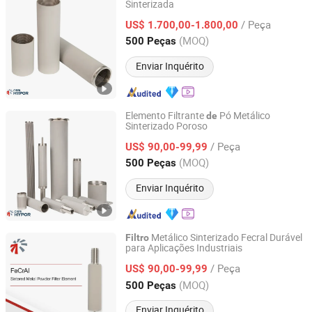
Sinterizada
CISRI HY&POR TECHNOLOGY CO., LTD.
/ Peça
US$ 1.700,00-1.800,00
Beijing, China
Desde 2021
(MOQ)
500 Peças
Enviar Inquérito
Elemento Filtrante
Pó Metálico
de
Sinterizado Poroso
CISRI HY&POR TECHNOLOGY CO., LTD.
/ Peça
US$ 90,00-99,99
Beijing, China
Desde 2021
(MOQ)
500 Peças
Enviar Inquérito
Metálico Sinterizado Fecral Durável
Filtro
para Aplicações Industriais
CISRI HY&POR TECHNOLOGY CO., LTD.
/ Peça
US$ 90,00-99,99
Beijing, China
Desde 2021
(MOQ)
500 Peças
Enviar Inquérito