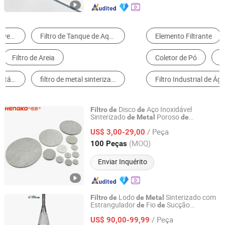
Elemento Filtrante
Malha de Filtro
Filtro de Ar
Coletor de Pó
Filtro de Automóveis
Filtro Industrial de Água
Disco
Aço Inoxidável
Filtro
de
de
Sinterizado
Poroso
de
Metal
de
Hengko Technology Co., Ltd.
Micrômetros 316L
/ Peça
US$ 3,00-29,00
Guangdong, China
Desde 2024
(MOQ)
100 Peças
Enviar Inquérito
Lodo
Sinterizado com
Filtro
de
de
Metal
Estrangulador
Fio
Sucção
de
de
CISRI HY&POR TECHNOLOGY CO., LTD.
Integrado Personalizado
/ Peça
US$ 90,00-99,99