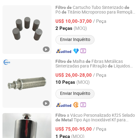
Cartucho Tubo Sinterizado
Filtro
de
de
Pó
Titânio Microporoso para Remoção
de
NPCC CO., LIMITED
Poeira do Ar
de
/ Peça
US$ 10,00-37,00
Anhui, China
Desde 2011
(MOQ)
2 Peças
Enviar Inquérito
Malha
Fibras Metálicas
Filtro
de
de
Sinterizadas para Filtração
Líquidos
de
ELITE AVIATION MANUFACTURING CO.,LTD
Industriais
/ Peça
US$ 26,00-28,00
Henan, China
Desde 2024
(MOQ)
10 Peças
Enviar Inquérito
a Vácuo Personalizado Kf25 Selado
Filtro
Tipo Aço Inoxidável Kf para
de
Metal
Wuhan Harvest Electrical Engineering Co., Ltd.
Elemento Filtrante
/ Peça
US$ 75,00-95,00
Hubei, China
Desde 2020
(MOQ)
1 Peça