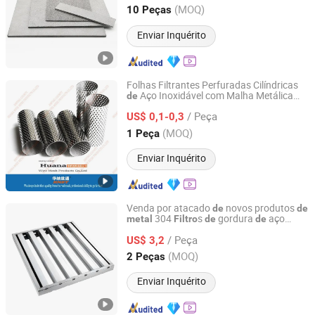
Guangdong, China
Desde 2024
(MOQ)
10 Peças
Enviar Inquérito
Folhas Filtrantes Perfuradas Cilíndricas
Aço Inoxidável com Malha Metálica
de
Anping County Huana Wire Mesh Products Co., Ltd.
Personalizada 304/316
/ Peça
US$ 0,1-0,3
Hebei, China
Desde 2023
(MOQ)
1 Peça
Enviar Inquérito
Venda por atacado
novos produtos
de
de
304
s
gordura
aço
metal
Filtro
de
de
Foshan Simple Technology Co., Ltd.
inoxidável para restaurantes,
ar
filtro
de
/ Peça
para coifa com preço mais baixo
US$ 3,2
Guangdong, China
Desde 2023
(MOQ)
2 Peças
Enviar Inquérito