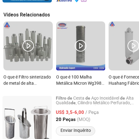
Vídeos Relacionados
O que é Filtro sinterizado
O que é 100 Malha
O que é Fornec
de metal de alta
Metálica Micron Wg398
Huahang Fábri
resistência em aço
Filtro Hidráulico
222 Conector Fi
inoxidável de múltiplas
Industrial de Referência
Cartucho Sinter
Cesta
Aço Inoxidável
Alta
Filtro
de
de
de
camadas 0.5 1 5 10 20
Cruzada
Titânio Poroso
Qualida
, Cilindro Metálico Perfurado,
de
Hebei Dongjin Filter Material Technology Co., Ltd.
Válvula
Tubo
Óleo,
Industrial
de
de
Filtro
40 para filtração de
Resistente a Al
/ Peça
Cesta, Canal Subaquático,
US$ 3,5-6,00
de
Filtro
líquidos
Temperaturas e
Cônico
Hebei, China
Desde 2026
(MOQ)
20 Peças
Filtro Metálico
Sinterizado
Enviar Inquérito