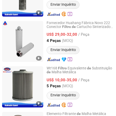
Enviar Inquérito
Fornecedor Huahang Fábrica Novo 222
Conector
Cartucho Sinterizado
Filtro
de
Xinxiang City Huahang Filter Co., Ltd.
Titânio Poroso Resistente a Altas
de
/ Peça
Temperaturas e Corrosão
Metálico
US$ 29,00-32,00
Filtro
Sinterizado
Henan, China
Desde 2018
(MOQ)
4 Peças
Enviar Inquérito
Wt168
Equivalente
Substituição
Filtro
de
Malha Metálica
de
Shanghai Weike Machinery Electricity Co.,Ltd.
/ Peça
US$ 10,00-35,00
Shanghai, China
Desde 2017
(MOQ)
5 Peças
Enviar Inquérito
Elemento Filtrante
Malha Metálica
de