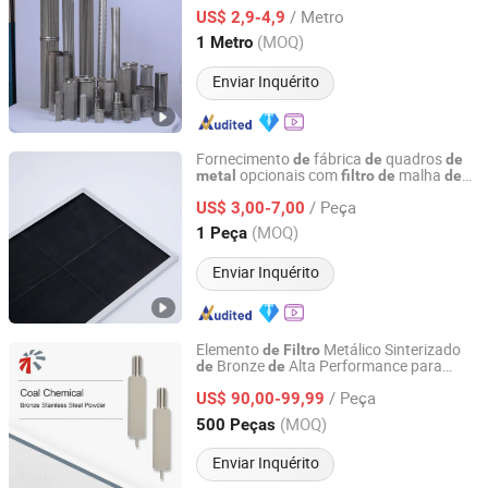
Malha
Aço Inoxidável para
de
de
/ Metro
Remoção
Impurezas Fabricante
US$ 2,9-4,9
de
Hebei, China
Desde 2026
(MOQ)
1 Metro
Enviar Inquérito
Fornecimento
fábrica
quadros
de
de
de
opcionais com
malha
metal
filtro
de
de
Suzhou Yong Tai Yi Purification Technology Co., Ltd.
nylon para sistemas
HVAC
de
/ Peça
US$ 3,00-7,00
Jiangsu, China
Desde 2025
(MOQ)
1 Peça
Enviar Inquérito
Elemento
Metálico Sinterizado
de
Filtro
Bronze
Alta Performance para
de
de
CISRI HY&POR TECHNOLOGY CO., LTD.
Filtração
/ Peça
US$ 90,00-99,99
Beijing, China
Desde 2021
(MOQ)
500 Peças
Enviar Inquérito