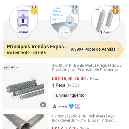
Principais Vendas Expositores
9.999+ Poder de Vendas
em Elemento Filtrante
3-200μm
Pregueado
Filtro
de
Metal
de
Precisão para Extrusão
Polímeros
de
Zhejiang Jiuyu Technology Co., Ltd.
/ Peça
US$ 16,00-25,00
Zhejiang, China
Desde 2026
(MOQ)
1 Peça
Enviar Inquérito
Personalizado 1-40-Inch
Aço
Metal
Inoxidável 304/316 Tubo Cilíndrico
Anping County Huana Wire Mesh Products Co., Ltd.
Perfurado
Malha
Filtro
de
/ Peça
US$ 0,1-0,3