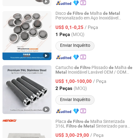
Disco
Malha
de
Filtro
de
de
Metal
Personalizado em Aço Inoxidável
Anping County Huana Wire Mesh Products Co., Ltd.
304/316
s
Malha
Latão
Filtro
de
de
/ Peça
US$ 0,1-0,25
Hebei, China
Desde 2023
(MOQ)
1 Peça
Enviar Inquérito
Cartucho
Plissado
Malha
de
Filtro
de
de
Inoxidável Lavável OEM / ODM
Metal
Xiamen Rongxufeng Technology Co., Ltd.
para Filtração
Gás e Ar Alta Eficiência
de
/ Peça
na Remoção
Partículas e Névoa
US$ 1,00-100,00
de
de
Óleo e Água
Fujian, China
Desde 2026
(MOQ)
2 Peças
Enviar Inquérito
Placa
Malha Sinterizada
de
Filtro
de
316L
Sinterizado para
Filtro
de
Metal
Hengko Technology Co., Ltd.
Microorganismos
/ Peça
US$ 3,00-29,00