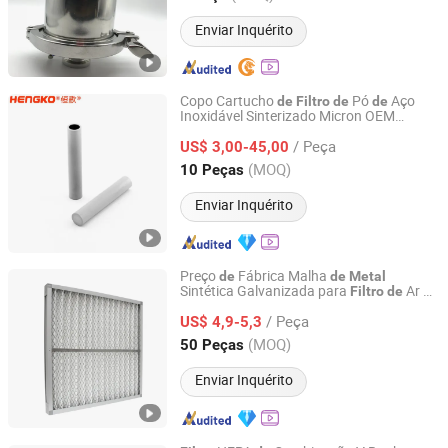
Enviar Inquérito
Copo Cartucho
Pó
Aço
de
Filtro
de
de
Inoxidável Sinterizado Micron OEM
Hengko Technology Co., Ltd.
Hengko para Filtração e Recuperação
de
/ Peça
Cristais Ultrafinos 316L
US$ 3,00-45,00
Guangdong, China
Desde 2024
(MOQ)
10 Peças
Enviar Inquérito
Preço
Fábrica Malha
de
de
Metal
Sintética Galvanizada para
Ar
Filtro
de
de
Suzhou National Purification Technology Co., Ltd.
Sistema HVAC
/ Peça
US$ 4,9-5,3
Jiangsu, China
Desde 2024
(MOQ)
50 Peças
Enviar Inquérito