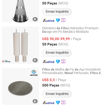
Beijing, China
Desde 2021
(MOQ)
50 Peças
Enviar Inquérito
Elemento
Hidráulico Premium -
de
Filtro
sign em Pó Metálico Moldado
De
CISRI HY&POR TECHNOLOGY CO., LTD.
/ Peça
US$ 90,00-99,99
Beijing, China
Desde 2021
(MOQ)
50 Peças
Enviar Inquérito
Malha
Fio
Aço Inoxidável
Filtro
de
de
de
Personalizado,
Perfurado,
Metal
Filtro
de
Pujiang Haigong Filter Co., Ltd.
Malha
Fio Tejida Simples para
de
/ Peça
Extrusora
Plástico/Oleo/Filtração
US$ 0,3
de
de
Polímero
Zhejiang, China
Desde 2015
(MOQ)
500 Peças
Enviar Inquérito