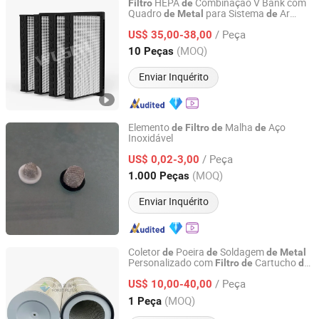
HEPA
Combinação V Bank com
Filtro
de
Quadro
para Sistema
Ar
de
Metal
de
Shandong Wusen Environmental Control Equipment
Condicionado F7 F8 F9
Ar
Filtro
de
Technology Co., Ltd
/ Peça
US$ 35,00-38,00
(MOQ)
10 Peças
Shandong, China
Desde 2024
Enviar Inquérito
Elemento
Malha
Aço
de
Filtro
de
de
Inoxidável
Anping Zengtai Metal Wire Mesh Co., Ltd.
/ Peça
US$ 0,02-3,00
Hebei, China
Desde 2012
(MOQ)
1.000 Peças
Enviar Inquérito
Coletor
Poeira
Soldagem
de
de
de
Metal
Personalizado com
Cartucho
Filtro
de
de
Suzhou Forst Filter Co., Ltd.
Ar Cilíndrico
Poliéster PTFE
de
/ Peça
US$ 10,00-40,00
Jiangsu, China
Desde 2015
(MOQ)
1 Peça