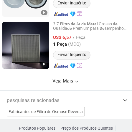
Enviar Inquérito
3.7
Ar
Grosso
Filtro
de
de
Metal
de
Qualida
Premium para
sempenho
de
De
Guangzhou Ley&Sons Environmental Technology Co., Ltd
I
al
de
/ Peça
US$ 6,57
Guangdong, China
Desde 2025
(MOQ)
1 Peça
Enviar Inquérito
Veja Mais
pesquisas relacionadas
Fabricantes de Filtro de Osmose Reversa
Fabricantes de Filtro de Tanque de Aquário
Produtos Populares
Preço dos Produtos Quentes