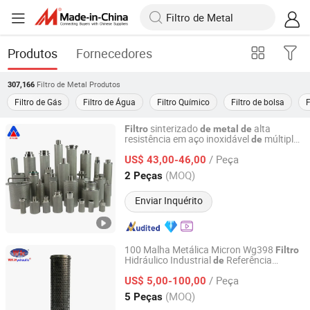
Produtos
Fornecedores
Filtro de Metal
Produtos
307,166
Filtro de Gás
Filtro de Água
Filtro Químico
Filtro de bolsa
F
sinterizado
alta
Filtro
de
metal
de
resistência em aço inoxidável
múltiplas
de
Xinxiang City Huahang Filter Co., Ltd.
camadas 0.5 1 5 10 20 40 para filtração
/ Peça
líquidos
US$ 43,00-46,00
de
Henan, China
Desde 2018
(MOQ)
2 Peças
Enviar Inquérito
100 Malha Metálica Micron Wg398
Filtro
Hidráulico Industrial
Referência
de
Shanghai Weike Machinery Electricity Co.,Ltd.
Cruzada
/ Peça
US$ 5,00-100,00
Shanghai, China
Desde 2017
(MOQ)
5 Peças