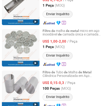
Hebei, China
Desde 2023
(MOQ)
1 Peça
Enviar Inquérito
malha
micro em aço
Filtro
de
de
metal
inoxidável
camada única e camada
de
Anping County Huana Wire Mesh Products Co., Ltd.
múltipla, lavável e reutilizável,
em
filtro
/ Peça
disco
US$ 1,00-2,00
Hebei, China
Desde 2023
(MOQ)
1 Peça
Enviar Inquérito
Tubo
Malha
Filtro
de
de
de
Metal
Cilíndrica Personalizada em Aço
Anping County Huana Wire Mesh Products Co., Ltd.
Inoxidável 304/316
/ Peça
US$ 0,15-0,3
Hebei, China
Desde 2023
(MOQ)
100 Peças
Enviar Inquérito