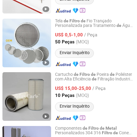
Tela
Fio Trançado
de
Filtro
de
Personalizada para Tratamento
Água
de
Anping Shoudong Metal Wire Mesh Products Co., Ltd
304 316 Malha
Fio
Micrômetro
de
de
/ Peça
Porosa em Aço Inoxidável Cobre Latão
US$ 0,5-1,00
Discos
Malha Filtrante Sinterizada
de
Hebei, China
Desde 2026
(MOQ)
50 Peças
Enviar Inquérito
Cartucho
Poeira
Poliéster
de
Filtro
de
de
com Alta Eficiência
Filtração Industrial
de
Mayair(Nanjing)Environmental Solutions Co., Ltd
com Re
Metálica Interna 33-2
de
/ Peça
US$ 15,00-25,00
Jiangsu, China
Desde 2024
(MOQ)
10 Peças
Enviar Inquérito
Componentes
de
Filtro
de
Metal
Personalizados 304 316
Cone
Filtro
de
Hebei Jingshan Technology Co., Ltd.