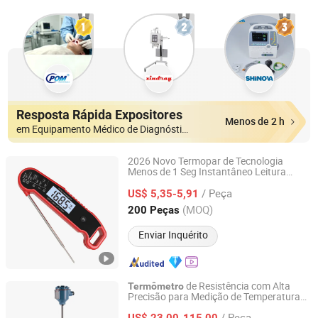
Resposta Rápida Expositores
Menos de 2 h
em Equipamento Médico de Diagnóstico
2026 Novo Termopar de Tecnologia
Menos de 1 Seg Instantâneo Leitura
Shenzhen Goldgood Instrument Limited
Digital Cozinha Forno Grelha Alimento
/ Peça
Churrasco
de Carne com
US$ 5,35-5,91
Termômetro
Grande Display LCD Rotativo Automático
Guangdong, China
Desde 2023
(MOQ)
200 Peças
Enviar Inquérito
de Resistência com Alta
Termômetro
Precisão para Medição de Temperatura
Jiangsu Jiechuang Science And Technology Co., Ltd.
Precisa
/ Peça
US$ 23,00-115,00