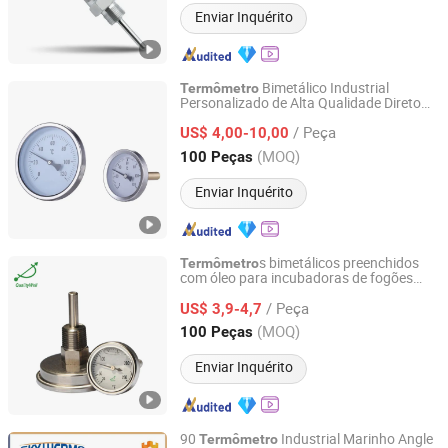
Enviar Inquérito
Bimetálico Industrial
Termômetro
Personalizado de Alta Qualidade Direto
Yuyao Gongchuang Instrument Co., Ltd.
da Fábrica de Aço Inoxidável 2.5 3 4
/ Peça
Polegadas com Montagem Traseira
US$ 4,00-10,00
Bimetálica
Zhejiang, China
Desde 2018
(MOQ)
100 Peças
Enviar Inquérito
s bimetálicos preenchidos
Termômetro
com óleo para incubadoras de fogões
Shanghai Qualitywell Industrial Co., Ltd.
quentes de motocicletas químicas de
/ Peça
petróleo
US$ 3,9-4,7
Shanghai, China
Desde 2023
(MOQ)
100 Peças
Enviar Inquérito
90
Industrial Marinho Angle
Termômetro