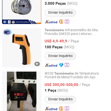
Zhejiang, China
Desde 2022
(MOQ)
3.000 Peças
Enviar Inquérito
Infravermelho de Alta
Termômetro
Precisão GM320 para Leituras
Changzhou KB Instruments & Meter Co., Ltd.
Instantâneas de Temperatura
/ Peça
US$ 4,9-49,9
Jiangsu, China
Desde 2016
(MOQ)
100 Peças
Enviar Inquérito
W330
de Temperatura
Termômetro
Portátil de Metal Fundido em Aço
Xinji Kexin Metallurgical Equipment Co., Ltd.
/ Peça
US$ 300,00-500,00
Hebei, China
Desde 2018
(MOQ)
1 Peça
Enviar Inquérito