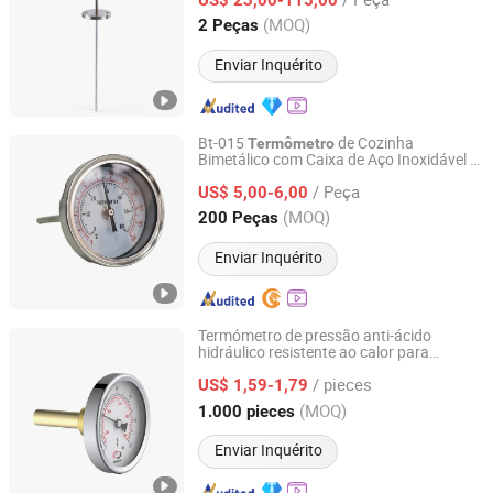
Jiangsu, China
Desde 2024
(MOQ)
2 Peças
Enviar Inquérito
Bt-015
de Cozinha
Termômetro
Bimetálico com Caixa de Aço Inoxidável e
Yuyao Jinshan Yuan Instrument Co., Ltd.
Anel de Crimpagem Ajustável para Uso
/ Peça
Industrial
US$ 5,00-6,00
Zhejiang, China
Desde 2012
(MOQ)
200 Peças
Enviar Inquérito
Termómetro de pressão anti-ácido
hidráulico resistente ao calor para
Zhejiang Shuang'an Instrument Technology Co., Ltd.
máquinas de preparação do solo
/ pieces
Máquinas hidráulicas de construção
US$ 1,59-1,79
Zhejiang, China
Desde 2024
(MOQ)
1.000 pieces
Enviar Inquérito