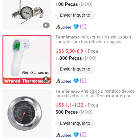
Shanghai, China
Desde 2023
(MOQ)
100 Peças
Enviar Inquérito
infravermelho médico sem
Termômetro
contato com três retroiluminações
Ningbo Ranor Medical Science & Technology Co., Ltd.
aprovado pela FDA (MDR) CE
/ Peça
US$ 5,00-6,9
Zhejiang, China
Desde 2020
(MOQ)
1.000 Peças
Enviar Inquérito
Analógico Bimetálico de Aço
Termômetro
Inoxidável para Altas Temperaturas para
Zhejiang Shuang'an Instrument Technology Co., Ltd.
Churrasqueira e Defumador
/ Peça
US$ 1,1-1,22
Zhejiang, China
Desde 2024
(MOQ)
500 Peças
Enviar Inquérito