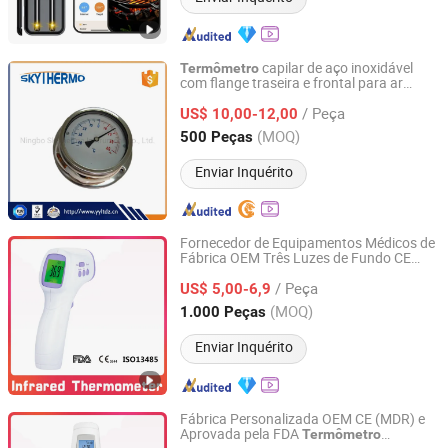
capilar de aço inoxidável
Termômetro
com flange traseira e frontal para ar
Ningbo Skythermo Instrument Co., Ltd.
condicionado
/ Peça
US$ 10,00-12,00
Zhejiang, China
Desde 2022
(MOQ)
500 Peças
Enviar Inquérito
Fornecedor de Equipamentos Médicos de
Fábrica OEM Três Luzes de Fundo CE
Ningbo Ranor Medical Science & Technology Co., Ltd.
(MDR) FDA ISO Aprovado
Termômetro
/ Peça
Digital Infravermelho Sem Contato
US$ 5,00-6,9
Zhejiang, China
Desde 2020
(MOQ)
1.000 Peças
Enviar Inquérito
Fábrica Personalizada OEM CE (MDR) e
Aprovada pela FDA
Termômetro
Ningbo Ranor Medical Science & Technology Co., Ltd.