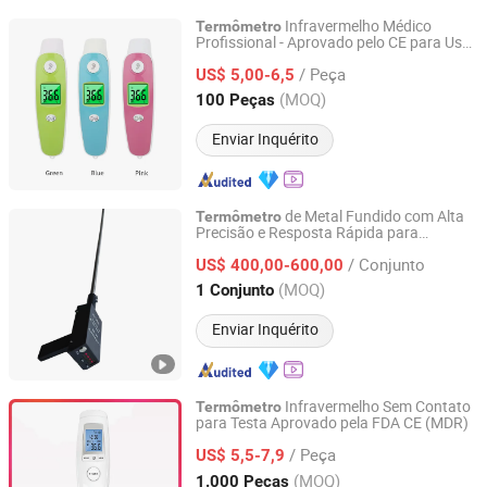
Infravermelho Médico
Termômetro
Profissional - Aprovado pelo CE para Uso
Hebei Times Medical Technology Co., Ltd.
na Testa/Orelha em Todas as Idades
/ Peça
US$ 5,00-6,5
Hebei, China
Desde 2022
(MOQ)
100 Peças
Enviar Inquérito
de Metal Fundido com Alta
Termômetro
Precisão e Resposta Rápida para
Nanjing Faraday Optoelectronic Technology Co., Ltd.
Fundição
/ Conjunto
US$ 400,00-600,00
Jiangsu, China
Desde 2026
(MOQ)
1 Conjunto
Enviar Inquérito
Infravermelho Sem Contato
Termômetro
para Testa Aprovado pela FDA CE (MDR)
Ningbo Ranor Medical Science & Technology Co., Ltd.
/ Peça
US$ 5,5-7,9
Zhejiang, China
Desde 2020
(MOQ)
1.000 Peças