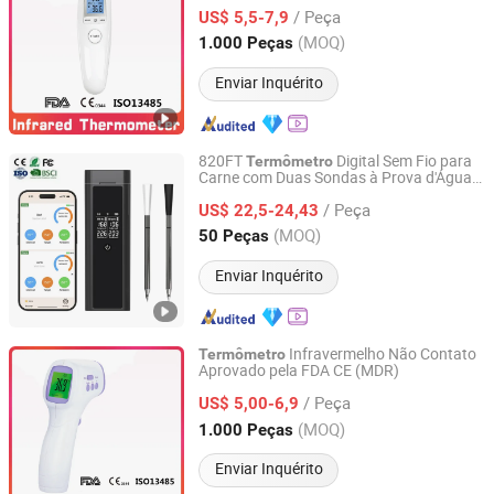
Infravermelho Médico Sem Contato
/ Peça
US$ 5,5-7,9
Zhejiang, China
Desde 2020
(MOQ)
1.000 Peças
Enviar Inquérito
820FT
Digital Sem Fio para
Termômetro
Carne com Duas Sondas à Prova d'Água
Shenzhen Goldgood Instrument Limited
para Cozinha, Grelha, Forno, Churrasco,
/ Peça
Fumador, BBQ ao Ar Livre
US$ 22,5-24,43
Guangdong, China
Desde 2023
(MOQ)
50 Peças
Enviar Inquérito
Infravermelho Não Contato
Termômetro
Aprovado pela FDA CE (MDR)
Ningbo Ranor Medical Science & Technology Co., Ltd.
/ Peça
US$ 5,00-6,9
Zhejiang, China
Desde 2020
(MOQ)
1.000 Peças
Enviar Inquérito