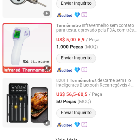
Enviar Inquérito
infravermelho sem contato
Termômetro
para testa, aprovado pela FDA, com três
Ningbo Ranor Medical Science & Technology Co., Ltd.
luzes de fundo
/ Peça
US$ 5,00-6,9
Zhejiang, China
Desde 2020
(MOQ)
1.000 Peças
Enviar Inquérito
820FT
s de Carne Sem Fio
Termômetro
Inteligentes Bluetooth Recarregáveis 4
Shenzhen Goldgood Instrument Limited
de Cozinha com Probes e
Termômetro
/ Peça
Tabelas para Alimentos, Churrasco,
US$ 56,5-60,5
Grelha, Forno, Fumante, Rotisserie
Guangdong, China
Desde 2023
(MOQ)
50 Peças
Enviar Inquérito