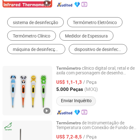
Termômetro e Higrômetro
Teste Domiciliar de Saúde e Produtos de Enfermagem
Instrumento de Medição da Temperatura Corporal
Registrador de Dados
Equipamento Médico de Diagnóstico
Outros Instrumentos e Medidores
clínico digital oral, retal e de
Termômetro
axila com personagem de desenho
Ullwin (Shanghai) Industrial Co., Ltd
animado fofo para bebê
/ Peça
US$ 1,1-1,3
Shanghai, China
Desde 2023
(MOQ)
5.000 Peças
Enviar Inquérito
de Instrumentação de
Termômetro
Temperatura com Conexão de Fundo de
Shanghai Qualitywell Industrial Co., Ltd.
Bezel Hermeticamente Selado
/ Peça
US$ 7,2-8,5