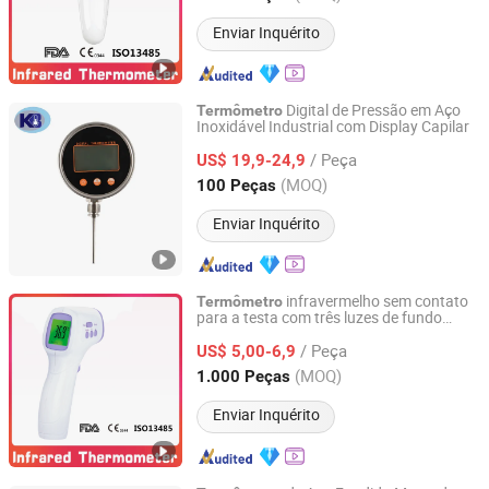
Enviar Inquérito
Digital de Pressão em Aço
Termômetro
Inoxidável Industrial com Display Capilar
Changzhou KB Instruments & Meter Co., Ltd.
/ Peça
US$ 19,9-24,9
Jiangsu, China
Desde 2016
(MOQ)
100 Peças
Enviar Inquérito
infravermelho sem contato
Termômetro
para a testa com três luzes de fundo
Ningbo Ranor Medical Science & Technology Co., Ltd.
aprovado pela FDA (MDR) CE
/ Peça
US$ 5,00-6,9
Zhejiang, China
Desde 2020
(MOQ)
1.000 Peças
Enviar Inquérito