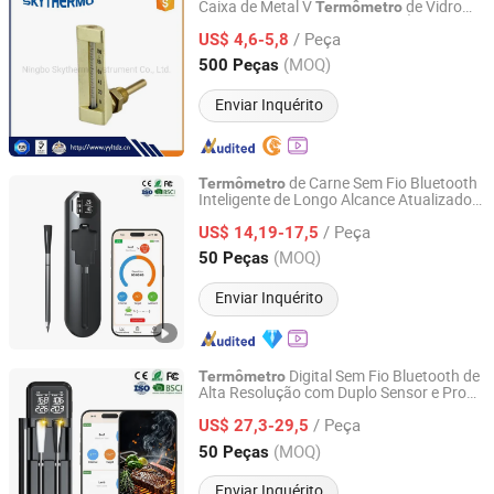
Caixa de Metal V
de Vidro
Termômetro
Ningbo Skythermo Instrument Co., Ltd.
Preenchido com Óleo Azul
Termômetro
/ Peça
ou Vermelho
US$ 4,6-5,8
Zhejiang, China
Desde 2022
(MOQ)
500 Peças
Enviar Inquérito
de Carne Sem Fio Bluetooth
Termômetro
Inteligente de Longo Alcance Atualizado
Shenzhen Goldgood Instrument Limited
100%
de Carne à Prova
Termômetro
/ Peça
d'Água para Forno Grelha Fumador
US$ 14,19-17,5
Cozinha Churrasco
Guangdong, China
Desde 2023
(MOQ)
50 Peças
Enviar Inquérito
Digital Sem Fio Bluetooth de
Termômetro
Alta Resolução com Duplo Sensor e Probe
Shenzhen Goldgood Instrument Limited
Ultra Fina 2 para Churrasqueira,
/ Peça
Defumador, Forno e Grelhados
US$ 27,3-29,5
Guangdong, China
Desde 2023
(MOQ)
50 Peças
Enviar Inquérito