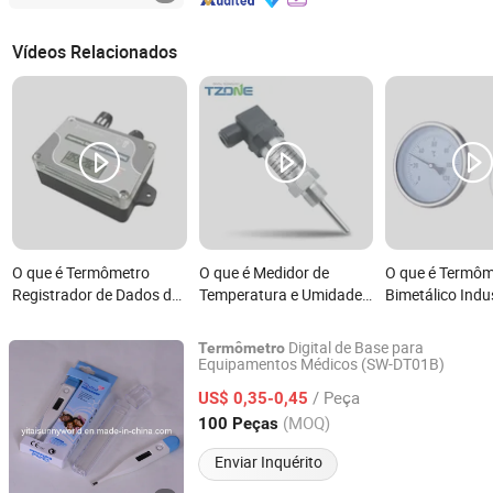
Vídeos Relacionados
O que é Termômetro
O que é Medidor de
O que é Termôm
Registrador de Dados de
Temperatura e Umidade
Bimetálico Indus
Sinal Montado na Parede
Portátil PT100 Sonda
Personalizado d
RS485
Termômetro de Alta
Qualidade Diret
Digital de Base para
Termômetro
Precisão para Uso
Fábrica de Aço 
Equipamentos Médicos (SW-DT01B)
Ruian Sunnyworld International Trade Co., Ltd.
Industrial
2.5 3 4 Polega
/ Peça
US$ 0,35-0,45
Montagem Tras
Zhejiang, China
Desde 2007
(MOQ)
100 Peças
Bimetálica
Enviar Inquérito