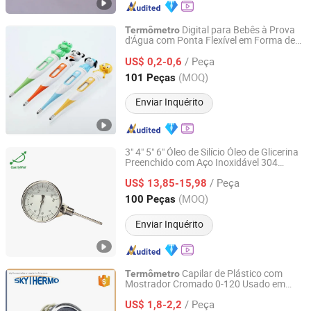
Digital para Bebês à Prova
Termômetro
d'Água com Ponta Flexível em Forma de
Ningbo Greetmed Medical Instruments Co., Ltd.
Cartoon Fofo
/ Peça
US$ 0,2-0,6
Zhejiang, China
Desde 2009
(MOQ)
101 Peças
Enviar Inquérito
3" 4" 5" 6" Óleo de Silício Óleo de Glicerina
Preenchido com Aço Inoxidável 304
Shanghai Qualitywell Industrial Co., Ltd.
Bimetálico de Aço Inoxidável
Termômetro
/ Peça
US$ 13,85-15,98
Shanghai, China
Desde 2023
(MOQ)
100 Peças
Enviar Inquérito
Capilar de Plástico com
Termômetro
Mostrador Cromado 0-120 Usado em
Ningbo Skythermo Instrument Co., Ltd.
Caldeira com Capilar de PVC Revestido
/ Peça
US$ 1,8-2,2