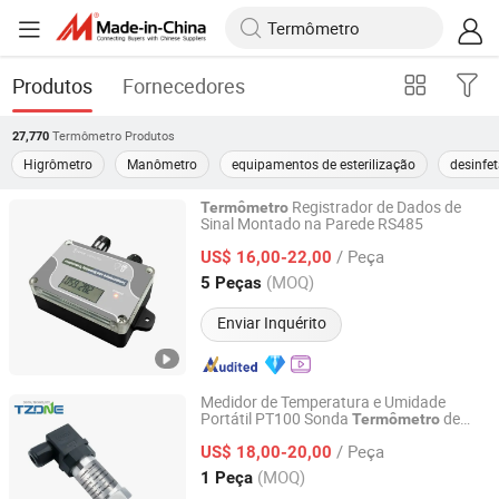
Produtos
Fornecedores
Termômetro
Produtos
27,770
Higrômetro
Manômetro
equipamentos de esterilização
desinfet
Registrador de Dados de
Termômetro
Sinal Montado na Parede RS485
TZONE DIGITAL TECHNOLOGY CO., LTD.
/ Peça
US$ 16,00-22,00
Guangdong, China
Desde 2012
(MOQ)
5 Peças
Enviar Inquérito
Medidor de Temperatura e Umidade
Portátil PT100 Sonda
de
Termômetro
TZONE DIGITAL TECHNOLOGY CO., LTD.
Alta Precisão para Uso Industrial
/ Peça
US$ 18,00-20,00
Guangdong, China
Desde 2012
(MOQ)
1 Peça