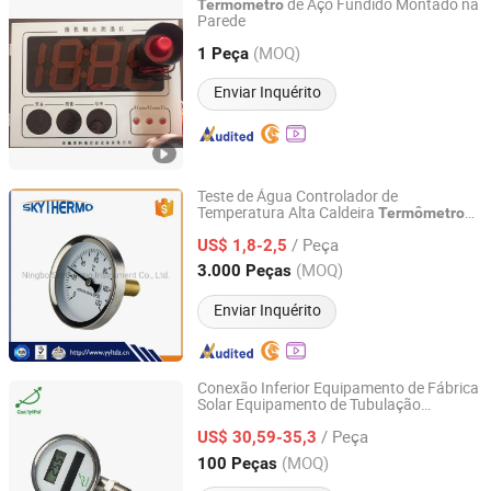
de Aço Fundido Montado na
Termômetro
Parede
Xinji Kexin Metallurgical Equipment Co., Ltd.
(MOQ)
1 Peça
Hebei, China
Desde 2018
Enviar Inquérito
Teste de Água Controlador de
Temperatura Alta Caldeira
Termômetro
Ningbo Skythermo Instrument Co., Ltd.
Bimetálico
/ Peça
US$ 1,8-2,5
Zhejiang, China
Desde 2022
(MOQ)
3.000 Peças
Enviar Inquérito
Conexão Inferior Equipamento de Fábrica
Solar Equipamento de Tubulação
Shanghai Qualitywell Industrial Co., Ltd.
Digital
Termômetro
/ Peça
US$ 30,59-35,3
Shanghai, China
Desde 2023
(MOQ)
100 Peças