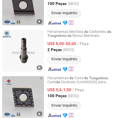
Hunan, China
Desde 2014
(MOQ)
100 Peças
Enviar Inquérito
Ferramentas Mechina
Carboneto
de
de
Novos Materiais
Tungstênio
de
Zhuzhou Zonco Sinotech Wear-resistant Material Co., Ltd.
Resistentes ao
sgaste Zhouzhu
De
/ Peça
US$ 8,00-50,00
Hunan, China
Desde 2021
(MOQ)
2 Peças
Enviar Inquérito
Ferramentas
Corte
de
de
Tungstênio
Carbi
Duráveis Ccmt060202 para
de
Zhuzhou Lizhou Cemented Carbide Co., Ltd.
Usinagem Eficiente
/ Peça
US$ 0,6-1,00
Hunan, China
Desde 2014
(MOQ)
100 Peças
Enviar Inquérito