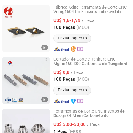
Fábrica Kelite Ferramenta
Corte CNC
de
Vnmg1604-Pmk Inserto In
xável
de
de
Zhuzhou KERNO Advanced Materials Co., Ltd.
Carboneto
Inserções
de
Tungstênio
de
/ Peça
Torneamento Fresagem
US$ 1,6-1,99
Hunan, China
Desde 2020
(MOQ)
100 Peças
Enviar Inquérito
Cortador
Corte e Ranhura CNC
de
Mgmn150-300 Carboneto
de
Tungstênio
Zhuzhou Lizhou Cemented Carbide Co., Ltd.
Lizhou Carboneto
Cimento
de
/ Peça
US$ 0,8
Hunan, China
Desde 2014
(MOQ)
100 Peças
Enviar Inquérito
Ferramentas
Corte CNC Insertos
de
de
sign OEM em Carboneto
De
de
Niingbo Quanxing Mould and Machinery Co., Ltd
Carboneto Cementado
Tungstênio
/ Peça
US$ 5,00-50,00
Zhejiang, China
Desde 2025
(MOQ)
1 Peça