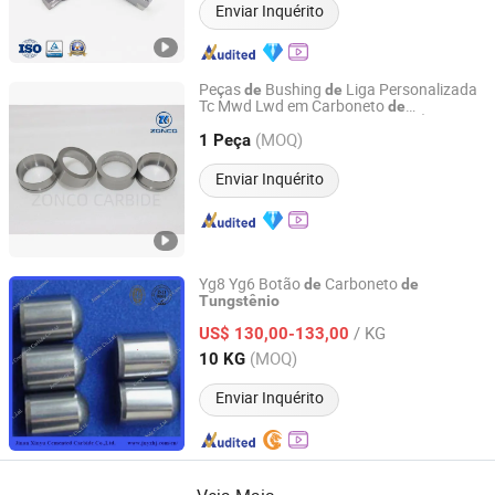
Enviar Inquérito
Peças
Bushing
Liga Personalizada
de
de
Tc Mwd Lwd em Carboneto
de
Zhuzhou Zonco Sinotech Wear-resistant Material Co., Ltd.
para a Indústria
Óleo e
Tungstênio
de
(MOQ)
Gás
1 Peça
Hunan, China
Desde 2021
Enviar Inquérito
Yg8 Yg6 Botão
Carboneto
de
de
Tungstênio
Jinan Xinyu Cemented Carbide Co., Ltd.
/ KG
US$ 130,00-133,00
Shandong, China
Desde 2015
(MOQ)
10 KG
Enviar Inquérito