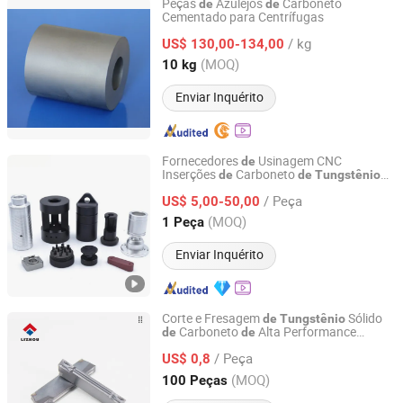
Peças
Azulejos
Carboneto
de
de
Cementado para Centrífugas
Jinan Xinyu Cemented Carbide Co., Ltd.
/ kg
US$ 130,00-134,00
Shandong, China
Desde 2015
(MOQ)
10 kg
Enviar Inquérito
Fornecedores
Usinagem CNC
de
Inserções
Carboneto
de
de
Tungstênio
Niingbo Quanxing Mould and Machinery Co., Ltd
Ferramenta
Torneamento TNMG
de
/ Peça
Lâmina
Carboneto
US$ 5,00-50,00
de
Zhejiang, China
Desde 2025
(MOQ)
1 Peça
Enviar Inquérito
Corte e Fresagem
Sólido
de
Tungstênio
Carboneto
Alta Performance
de
de
Zhuzhou Lizhou Cemented Carbide Co., Ltd.
Lizhou
/ Peça
US$ 0,8
Hunan, China
Desde 2014
(MOQ)
100 Peças