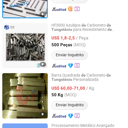
Hf3000 Azulejos
Carboneto
de
de
para Revestimento
Tungstênio
de
Zhuzhou Hongtong Tungsten Carbide Co., Ltd.
Estabilizadores
Peças
sgaste
de
de
De
/ Peça
US$ 1,8-2,5
Hunan, China
Desde 2014
(MOQ)
500 Peças
Enviar Inquérito
Barra Quadrada
Carboneto
de
de
Personalizada
Tungstênio
Jiangxi Jiangwu Cemented Carbide Co., Ltd.
/ Kg
US$ 60,00-71,00
Jiangxi, China
Desde 2020
(MOQ)
50 Kg
Enviar Inquérito
Processamento Metálico Avançado