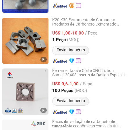
K20 K30 Ferramenta
Carboneto
de
Produtos
Carboneto Cementado
de
Hubei Fotma Machinery Co., Ltd.
Carboneto
de
Tungstênio
/ Peça
US$ 1,00-10,00
Hubei, China
Desde 2008
(MOQ)
1 Peça
Enviar Inquérito
Ferramentas
Corte CNC Lizhou
de
Snmg120408 Inserts
sign Especial
de
De
Zhuzhou Lizhou Cemented Carbide Co., Ltd.
em Carboneto
Carboneto
de
Tungstênio
/ Peça
Cimento Lizhou
US$ 0,6-1,00
de
Hunan, China
Desde 2014
(MOQ)
100 Peças
Enviar Inquérito
Faces
vedação
carboneto
de
de
de
econômicas com vida útil
tungstênio
Zhuzhou Bullo Cemented Carbide Co., Ltd