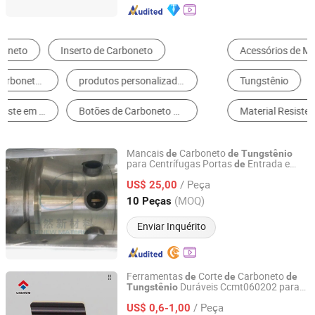
Acessórios de Máquina-Ferramenta
Peças de Maquinaria para Processar Metal
Tungstênio
Peças de Máquinas de Petróleo
Material Resistente ao Desgaste
Outra Maquinaria de Manufatura e Processamento
Mancais
Carboneto
de
de
Tungstênio
para Centrífugas Portas
Entrada e
de
Sichuan YR New Material Technology Co., Ltd.
Saída Bico
scarga
de
De
/ Peça
US$ 25,00
Sichuan, China
Desde 2023
(MOQ)
10 Peças
Enviar Inquérito
Ferramentas
Corte
Carboneto
de
de
de
Duráveis Ccmt060202 para
Tungstênio
Zhuzhou Lizhou Cemented Carbide Co., Ltd.
Torneamento CNC
Precisão
de
/ Peça
US$ 0,6-1,00