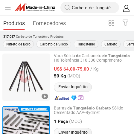
Produtos
Fornecedores
Carbeto de Tungstênio
Produtos
317,087
Nitreto de Boro
Carbeto de Silício
Tungstênio
Carbeto
Serr
Vara Sólida
Carboneto
de
de
Tungstênio
H6 Tolerância 310 330 Comprimento
Jiangxi Jiangwu Cemented Carbide Co., Ltd.
/ Kg
US$ 64,00-75,00
Jiangxi, China
Desde 2020
(MOQ)
50 Kg
Enviar Inquérito
Barras
Sólido
de
Tungstênio
Carbeto
Cementado AAA-Rydmet
ZHUZHOU RYDMET IMPORT & EXPORT CO., LTD.
(MOQ)
1 Peça
Hunan, China
Desde 2018
Enviar Inquérito