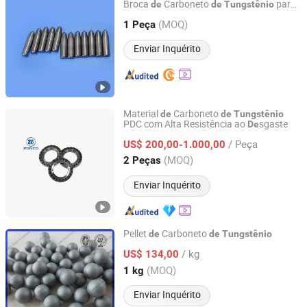
Broca
Carboneto
para
de
de
Tungstênio
Zhuzhou Sanxin Cemented Carbide Manufacturing Co.,
Profissionais
Ltd.
(MOQ)
1 Peça
Enviar Inquérito
Hunan, China
Desde 2023
Material
Carboneto
de
de
Tungstênio
PDC com Alta Resistência ao
sgaste
De
Zhuzhou Zonco Sinotech Wear-resistant Material Co., Ltd.
/ Peça
US$ 200,00-1.000,00
Hunan, China
Desde 2021
(MOQ)
2 Peças
Enviar Inquérito
Pellet
Carboneto
de
de
Tungstênio
Jinan Xinyu Cemented Carbide Co., Ltd.
/ kg
US$ 134,00
(MOQ)
1 kg
Shandong, China
Desde 2015
Enviar Inquérito