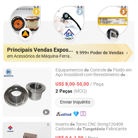
Principais Vendas Expositores
9.999+ Poder de Vendas
em Acessórios de Máquina-Ferramenta
Equipamentos
Controle
Fluido em
de
de
Aço Inoxidável com Revestimento
de
Zhuzhou Zonco Sinotech Wear-resistant Material Co., Ltd.
Carboneto
para Válvula
de
Tungstênio
/ Peça
US$ 8,00-50,00
Hunan, China
Desde 2021
(MOQ)
2 Peças
Enviar Inquérito
Inserto
Torno CNC Snmg120408
de
Carboneto
Fabricante
de
Tungstênio
Zhuzhou Lizhou Cemented Carbide Co., Ltd.
/ Peça
US$ 0,6-1,00