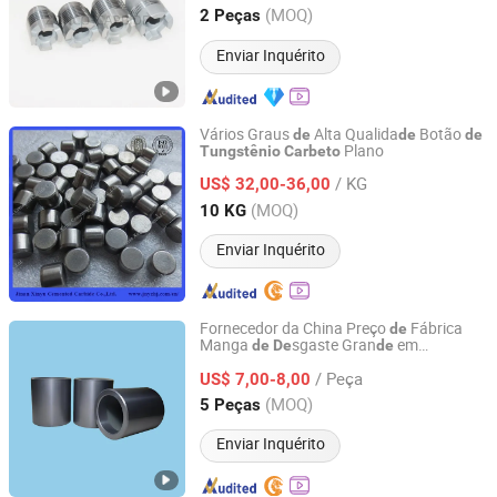
Hunan, China
Desde 2021
(MOQ)
2 Peças
Enviar Inquérito
Vários Graus
Alta Qualida
Botão
de
de
de
Plano
Tungstênio
Carbeto
Jinan Xinyu Cemented Carbide Co., Ltd.
/ KG
US$ 32,00-36,00
Shandong, China
Desde 2015
(MOQ)
10 KG
Enviar Inquérito
Fornecedor da China Preço
Fábrica
de
Manga
sgaste Gran
em
de
De
de
Ningbo Tiansun International Trade Co., Ltd.
Carboneto
Personalizada
de
Tungstênio
/ Peça
US$ 7,00-8,00
Zhejiang, China
Desde 2022
(MOQ)
5 Peças
Enviar Inquérito