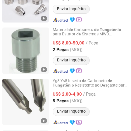
Enviar Inquérito
Material
Carboneto
de
de
Tungstênio
para Estator
Sistemas MWD
de
Zhuzhou Zonco Sinotech Wear-resistant Material Co., Ltd.
Avançados Aps, Qdt Usados na Indústria
/ Peça
Petróleo e Gás
US$ 8,00-50,00
de
Hunan, China
Desde 2021
(MOQ)
2 Peças
Enviar Inquérito
Yg8 Ys8 Inserto
Carboneto
de
de
Resistente ao
sgaste para
Tungstênio
De
Shandong Quansheng Material Technology Group Co.,
Torneamento
Materiais Duros
de
LTD
/ Peça
US$ 2,00-4,00
(MOQ)
5 Peças
Shandong, China
Desde 2024
Enviar Inquérito