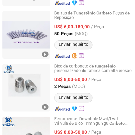
Barras
Peças
de
Tungstênio
Carbeto
de
Reposição
ZHUZHOU RYDMET IMPORT & EXPORT CO., LTD.
/ Peça
US$ 6,00-180,00
Hunan, China
Desde 2018
(MOQ)
50 Peças
Enviar Inquérito
Bico
carboneto
de
de
tungstênio
personalizado
fábrica com alta erosão
de
Zhuzhou Zonco Sinotech Wear-resistant Material Co., Ltd.
/ Peça
US$ 8,00-50,00
Hunan, China
Desde 2021
(MOQ)
2 Peças
Enviar Inquérito
Ferramentas Downhole Mwd/Lwd
Válvula
Bico Trim Yg6 Yg8
de
Carbeto
Zhuzhou Zonco Sinotech Wear-resistant Material Co., Ltd.
Cementado
/ Peça
US$ 8,00-50,00