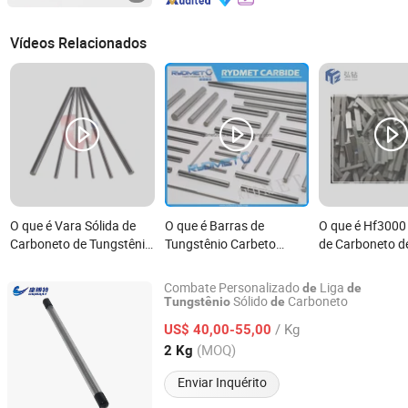
Vídeos Relacionados
O que é Vara Sólida de
O que é Barras de
O que é Hf3000
Carboneto de Tungstênio
Tungstênio Carbeto
de Carboneto d
H6 Tolerância 310 330
Sólido Cementado AAA-
Tungstênio par
Comprimento
Rydmet
Revestimento d
Combate Personalizado
Liga
de
de
Estabilizadores
Sólido
Carboneto
Tungstênio
de
LUOYANG COMBAT TUNGSTEN & MOLYBDENUM
de Desgaste
MATERIAL CO., LTD.
/ Kg
US$ 40,00-55,00
(MOQ)
2 Kg
Henan, China
Desde 2019
Enviar Inquérito