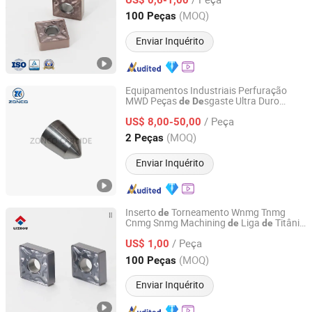
Hunan, China
Desde 2014
(MOQ)
100 Peças
Enviar Inquérito
Equipamentos Industriais Perfuração
MWD Peças
sgaste Ultra Duro
de
De
Zhuzhou Zonco Sinotech Wear-resistant Material Co., Ltd.
Carboneto
de
Tungstênio
/ Peça
US$ 8,00-50,00
Hunan, China
Desde 2021
(MOQ)
2 Peças
Enviar Inquérito
Inserto
Torneamento Wnmg Tnmg
de
Cnmg Snmg Machining
Liga
Titânio
de
de
Zhuzhou Lizhou Cemented Carbide Co., Ltd.
Carbeto
de
Tungstênio
/ Peça
US$ 1,00
Hunan, China
Desde 2014
(MOQ)
100 Peças
Enviar Inquérito