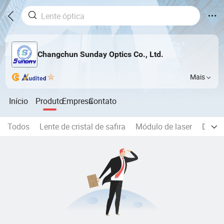
Changchun Sunday Optics Co., Ltd.
Mais
Início
Produto
Empresa
Contato
Todos
Lente de cristal de safira
Módulo de laser
Diodo 