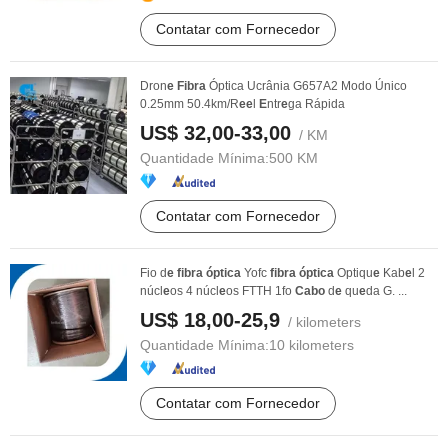
Contatar com Fornecedor
Dron
e
Fibra
Óptica Ucrânia G657A2 Modo Único
0.25mm 50.4km/R
e
e
l
E
ntr
e
ga Rápida
US$ 32,00-33,00
/ KM
Quantidade Mínima:
500 KM
Contatar com Fornecedor
Fio d
e
fibra
óptica
Yofc
fibra
óptica
Optiqu
e
Kab
e
l 2
núcl
e
os 4 núcl
e
os FTTH 1fo
Cabo
d
e
qu
e
da G. ...
US$ 18,00-25,9
/ kilometers
Quantidade Mínima:
10 kilometers
Contatar com Fornecedor