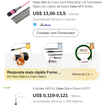
R
e
d
e
O
E
M da China Om4 400g 800g 1.6t Transc
e
ptor
Óptico Aoc C
e
ntro d
e
Dados
Cabo
MPO Nvidia
US$ 13,00-13,5
/ pieces
Quantidade Mínima:
1 pieces
Contatar com Fornecedor
Resposta mais rápida Fornecedores
Menos de 2 h
em Fibra Óptica e Cabo Óptico
8 Núcl
e
o G657A1
Cabo
Óptico Plano GYXTY
US$ 0,119-0,121
/ Metro
Quantidade Mínima:
1.000 Metros