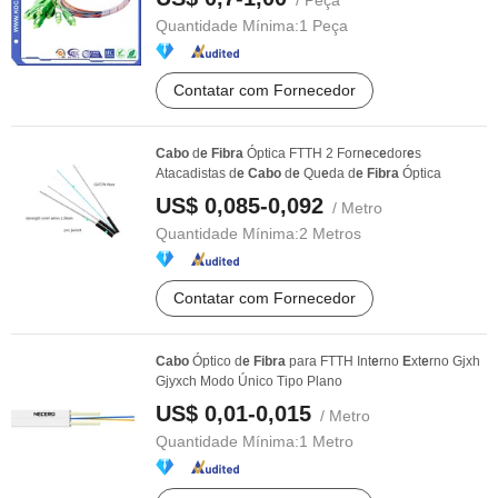
/ Peça
Quantidade Mínima:
1 Peça
Contatar com Fornecedor
Cabo
d
e
Fibra
Óptica FTTH 2 Forn
e
c
e
dor
e
s
Atacadistas d
e
Cabo
d
e
Qu
e
da d
e
Fibra
Óptica
US$ 0,085-0,092
/ Metro
Quantidade Mínima:
2 Metros
Contatar com Fornecedor
Cabo
Óptico d
e
Fibra
para FTTH Int
e
rno
E
xt
e
rno Gjxh
Gjyxch Modo Único Tipo Plano
US$ 0,01-0,015
/ Metro
Quantidade Mínima:
1 Metro