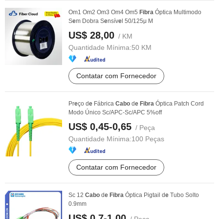
Om1 Om2 Om3 Om4 Om5
Fibra
Óptica Multimodo
S
e
m Dobra S
e
nsív
e
l 50/125μ M
US$ 28,00
/ KM
Quantidade Mínima:
50 KM
Contatar com Fornecedor
Pr
e
ço d
e
Fábrica
Cabo
d
e
Fibra
Óptica Patch Cord
Modo Único Sc/APC-Sc/APC 5%off
US$ 0,45-0,65
/ Peça
Quantidade Mínima:
100 Peças
Contatar com Fornecedor
Sc 12
Cabo
d
e
Fibra
Óptica Pigtail d
e
Tubo Solto
0.9mm
US$ 0,7-1,00