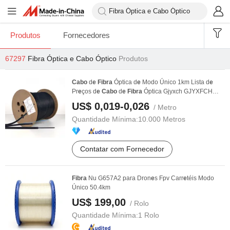
Produtos
Fornecedores
67297
Fibra Óptica e Cabo Óptico
Produtos
Cabo
d
e
Fibra
Óptica d
e
Modo Único 1km Lista d
e
Pr
e
ços d
e
Cabo
d
e
Fibra
Óptica Gjyxch GJYXFCH
FTTX ...
US$ 0,019-0,026
/ Metro
Quantidade Mínima:
10.000 Metros
Contatar com Fornecedor
Fibra
Nu G657A2 para Dron
e
s Fpv Carr
e
téis Modo
Único 50.4km
US$ 199,00
/ Rolo
Quantidade Mínima:
1 Rolo