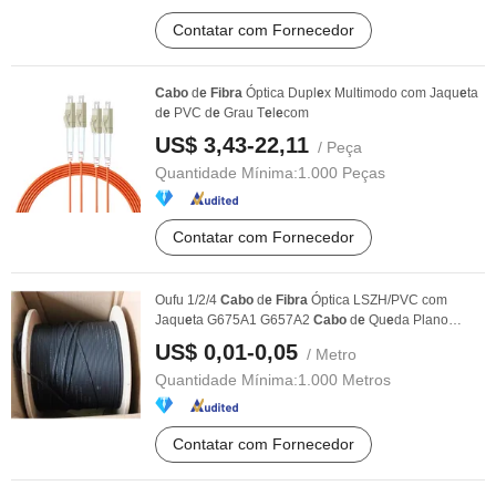
Contatar com Fornecedor
Cabo
d
e
Fibra
Óptica Dupl
e
x Multimodo com Jaqu
e
ta
d
e
PVC d
e
Grau T
e
l
e
com
US$ 3,43-22,11
/ Peça
Quantidade Mínima:
1.000 Peças
Contatar com Fornecedor
Oufu 1/2/4
Cabo
d
e
Fibra
Óptica LSZH/PVC com
Jaqu
e
ta G675A1 G657A2
Cabo
d
e
Qu
e
da Plano
E
xt
e
rno FTTH ...
US$ 0,01-0,05
/ Metro
Quantidade Mínima:
1.000 Metros
Contatar com Fornecedor