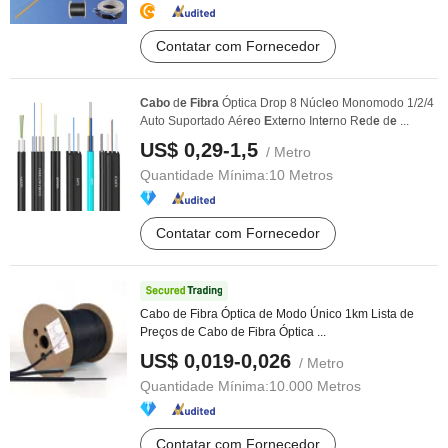
Contatar com Fornecedor
Cabo
d
e
Fibra
Óptica Drop 8 Núcl
e
o Monomodo 1/2/4
Auto Suportado Aér
e
o
E
xt
e
rno Int
e
rno R
e
d
e
d
e
...
US$ 0,29-1,5
/ Metro
Quantidade Mínima:
10 Metros
Contatar com Fornecedor
Cabo de Fibra Óptica de Modo Único 1km Lista de
Preços de Cabo de Fibra Óptica ...
US$ 0,019-0,026
/ Metro
Quantidade Mínima:
10.000 Metros
Contatar com Fornecedor