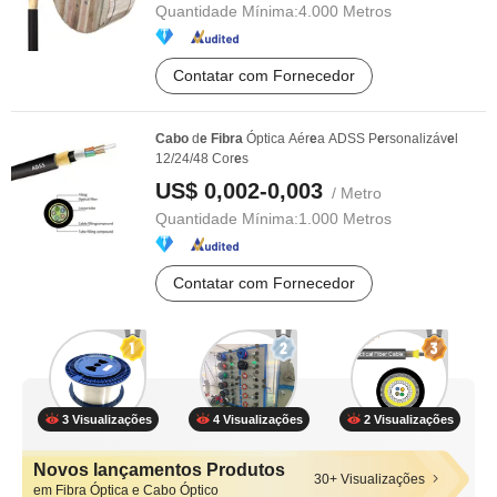
Quantidade Mínima:
4.000 Metros
Contatar com Fornecedor
Cabo
d
e
Fibra
Óptica Aér
e
a ADSS P
e
rsonalizáv
e
l
12/24/48 Cor
e
s
US$ 0,002-0,003
/ Metro
Quantidade Mínima:
1.000 Metros
Contatar com Fornecedor
3 Visualizações
4 Visualizações
2 Visualizações
Novos lançamentos Produtos
30+ Visualizações
em Fibra Óptica e Cabo Óptico