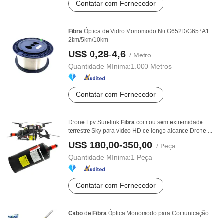
Contatar com Fornecedor
Fibra
Óptica d
e
Vidro Monomodo Nu G652D/G657A1
2km/5km/10km
US$ 0,28-4,6
/ Metro
Quantidade Mínima:
1.000 Metros
Contatar com Fornecedor
Dron
e
Fpv Sur
e
link
Fibra
com ou s
e
m
e
xtr
e
midad
e
t
e
rr
e
str
e
Sky para víd
e
o HD d
e
longo alcanc
e
Dron
e
...
US$ 180,00-350,00
/ Peça
Quantidade Mínima:
1 Peça
Contatar com Fornecedor
Cabo
d
e
Fibra
Óptica Monomodo para Comunicação