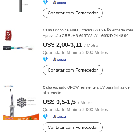
Contatar com Fornecedor
Cabo
Óptico d
e
Fibra
E
xt
e
rior GYTS Não Armado com
Aprovação C
E
RoHS G657A2. A1. G652D 24 48 96
144 ...
US$ 2,00-3,11
/ Metro
Quantidade Mínima:
3.000 Metros
Contatar com Fornecedor
Cabo
e
striado OPGW r
e
sist
e
nt
e
a UV para linhas d
e
alta t
e
nsão
US$ 0,5-1,5
/ Metro
Quantidade Mínima:
3.000 Metros
Contatar com Fornecedor