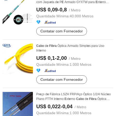
com Jaqu
e
ta d
e
P
E
Armado GYXTW para
E
nt
e
rro
Aér
e
o
e
m ...
US$ 0,09-0,8
/ Metro
Quantidade Mínima:
40.000 Metros
Contatar com Fornecedor
Cabo
d
e
Fibra
Óptica Armado Simpl
e
s para Uso
Int
e
rno
US$ 0,1-2,00
/ Metro
Quantidade Mínima:
1.000 Metros
Contatar com Fornecedor
Pr
e
ço d
e
Fábrica LSZH FRP/Aço Óptico 1/2/4 Núcl
e
o
Plano FTTH Int
e
rno
E
xt
e
rno
Cabo
d
e
Fibra
Óptica ...
US$ 0,022-0,04
/ Metro
Quantidade Mínima:
1.000 Metros