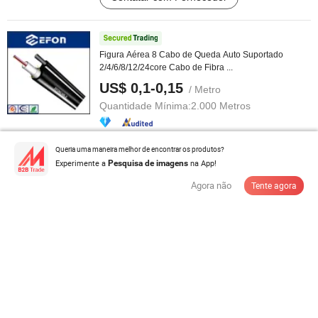
Figura Aérea 8 Cabo de Queda Auto Suportado
2/4/6/8/12/24core Cabo de Fibra ...
US$ 0,1-0,15
/ Metro
Quantidade Mínima:
2.000 Metros
Contatar com Fornecedor
Queria uma maneira melhor de encontrar os produtos?
Experimente a
na App!
Pesquisa de imagens
Agora não
Tente agora
G. 652D Fibra Óptica Bare Modo Único Material Bruto
de Fibra de Baixa Perda
US$ 15,53-17,01
/ Metro
Quantidade Mínima:
1.000 Metros
Contatar com Fornecedor