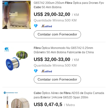
G657A2 200um 250um
Fibra
Óptica para Dron
e
s Fpv
Cabo
50.4km Bobina
US$ 29,00-32,00
/ KM
Quantidade Mínima:
500 KM
Contatar com Fornecedor
Fibra
Óptica Monomodo Nu G657A2 0.25mm
Diâm
e
tro 50.4km Bobina Fabricant
e
da China
US$ 32,00-33,00
/ KM
Quantidade Mínima:
500 KM
Contatar com Fornecedor
Cabo
Óptico Aér
e
o d
e
Fibra
ADSS d
e
Dupla Camada
para
E
xt
e
rior 144cor
e
G652D Span 200m
US$ 0,47-0,5
/ Metro