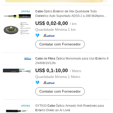
Cabo
Óptico
E
xt
e
rior d
e
Alta Qualidad
e
Todo
Di
e
l
e
trico Auto Suportado ADSS 2 a 288 Múltiplos
Núcl
e
os ...
US$ 0,02-8,00
/ km
Quantidade Mínima:
1 km
Contatar com Fornecedor
Cabo
d
e
Fibra
Óptica Monomodo para Uso
E
xt
e
rno 8
2/4/6/8/10/12fo
US$ 0,1-10,00
/ Metro
Quantidade Mínima:
1 Metro
Contatar com Fornecedor
GYTA33
Cabo
Óptico Armado Anti-Ro
e
dor
e
s para
E
nt
e
rro Dir
e
to ao Ar Livr
e