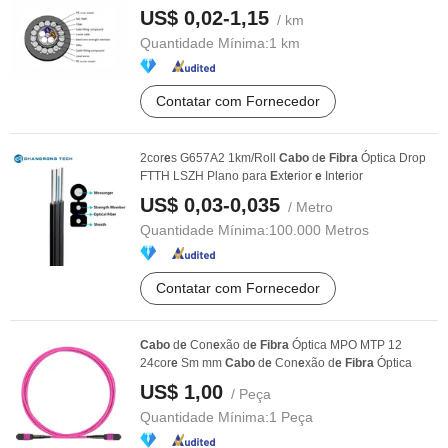
US$ 0,02-1,15
/ km
Quantidade Mínima:
1 km
Contatar com Fornecedor
2cor
e
s G657A2 1km/Roll
Cabo
d
e
Fibra
Óptica Drop
FTTH LSZH Plano para
E
xt
e
rior
e
Int
e
rior
US$ 0,03-0,035
/ Metro
Quantidade Mínima:
100.000 Metros
Contatar com Fornecedor
Cabo
d
e
Con
e
xão d
e
Fibra
Óptica MPO MTP 12
24cor
e
Sm mm
Cabo
d
e
Con
e
xão d
e
Fibra
Óptica
US$ 1,00
/ Peça
Quantidade Mínima:
1 Peça