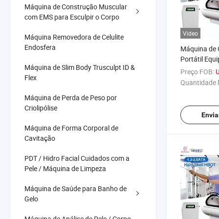
Máquina de Construção Muscular
com EMS para Esculpir o Corpo
Vídeo
Máquina Removedora de Celulite
Endosfera
Máquina de 
Portátil Eq
Máquina de Slim Body Trusculpt ID &
para Parali
Preço FOB:
U
Flex
Hiperbárica 
Quantidade 
Venda
Máquina de Perda de Peso por
Criolipólise
Envia
Máquina de Forma Corporal de
Cavitação
PDT / Hidro Facial Cuidados com a
Pele / Máquina de Limpeza
Máquina de Saúde para Banho de
Gelo
Máquina de Análise de Pele / Corpo