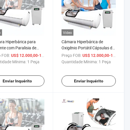
o
Vídeo
a Hiperbárica para
Câmara Hiperbárica de
nte com Paralisia de
Oxigênio Portátil Cápsulas de
ntrador de Oxigênio
Alta Pressão Terapia de
 FOB:
/ Peça
Preço FOB:
US$ 12.000,00-12.800,00
US$ 12.000,00-12.800,00
TA
Oxigênio Dura Hbot Mole
tidade Mínima:
1 Peça
Quantidade Mínima:
1 Peça
1.3ATA 1.5ATA 2.0ATA
Câmara Hiperbárica
Enviar Inquérito
Enviar Inquérito