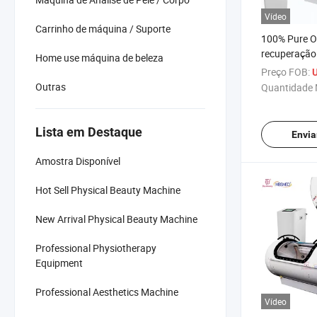
Vídeo
Carrinho de máquina / Suporte
100% Pure O
recuperação
Home use máquina de beleza
Fisioterapia
Preço FOB:
U
Hiperbarica 
Outras
Quantidade 
máquina
Lista em Destaque
Envia
Amostra Disponível
Hot Sell Physical Beauty Machine
New Arrival Physical Beauty Machine
Professional Physiotherapy
Equipment
Professional Aesthetics Machine
Vídeo