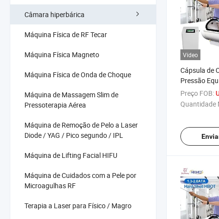
Câmara hiperbárica
Máquina Física de RF Tecar
Máquina Física Magneto
Vídeo
Cápsula de O
Máquina Física de Onda de Choque
Pressão Equ
Reabilitação
Preço FOB:
U
Máquina de Massagem Slim de
Oxigênio Câ
Quantidade 
Pressoterapia Aérea
Tipo Duro 2.
Máquina de Remoção de Pelo a Laser
Diode / YAG / Pico segundo / IPL
Envia
Máquina de Lifting Facial HIFU
Máquina de Cuidados com a Pele por
Microagulhas RF
Terapia a Laser para Físico / Magro