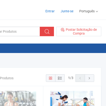
Entrar
Junte-se
Português
Postar Solicitação de
Compra
1
/
3
 Produtos