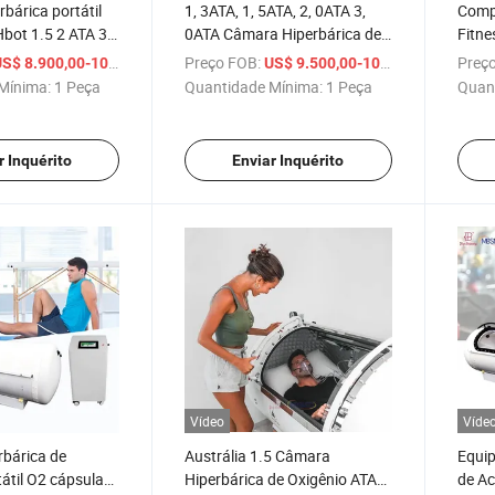
bárica portátil
1, 3ATA, 1, 5ATA, 2, 0ATA 3,
Compr
Hbot 1.5 2 ATA 3
0ATA Câmara Hiperbárica de
Fitne
xigênio
Oxigênio de Casco Rígido à
Hbot 
/ Peça
Preço FOB:
/ Peça
Preço
S$ 8.900,00-10.800,00
US$ 9.500,00-10.500,00
ATA
Venda
Oxigê
Mínima:
1 Peça
Quantidade Mínima:
1 Peça
Quan
r Inquérito
Enviar Inquérito
Vídeo
Víde
rbárica de
Austrália 1.5 Câmara
Equi
tátil O2 cápsula
Hiperbárica de Oxigênio ATA
de Ac