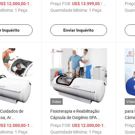
2.0ATA
Médica Hbot Câmara
Reabi
/ Peça
Preço FOB:
/ Peça
Preço
S$ 12.000,00-12.800,00
US$ 13.999,00
 de recuperação
Hiperbárica Portátil 1.5
Oxigê
Mínima:
1 Peça
Quantidade Mínima:
1 Peça
Quan
vascular cerebral
Câmara Hiperbárica
Hiper
gia Hbot
r Inquérito
Enviar Inquérito
Vídeo
Víde
 Cuidados de
Fisioterapia e Reabilitação
para 
sa, Ar
Cápsula de Oxigênio SPA
Câmer
o, Câmara de
Preços da Máquina de
Gerad
/ Peça
Preço FOB:
/ Peça
Preço
S$ 12.000,00-12.800,00
US$ 12.000,00-12.800,00
ia de Alta
Tratamento com Oxigênio
Iperb
Mínima:
1 Peça
Quantidade Mínima:
1 Peça
Quan