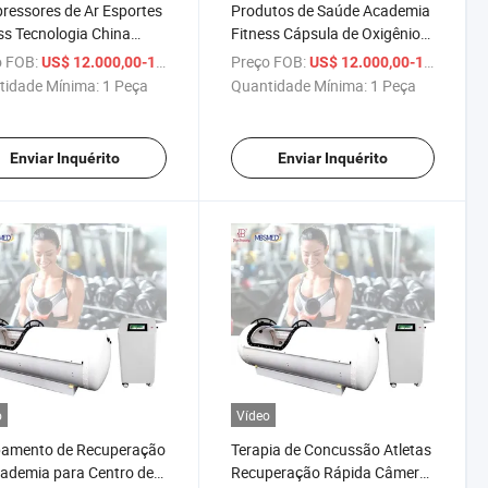
essores de Ar Esportes
Produtos de Saúde Academia
ss Tecnologia China
Fitness Cápsula de Oxigênio
2.0ATA Concentrador de
Hiperbárico à Venda
 FOB:
/ Peça
Preço FOB:
US$ 12.000,00-12.800,00
US$ 12.000,00-12.800,00
nio câmara Hiperbárica
Máquinas Câmara de
tidade Mínima:
1 Peça
Quantidade Mínima:
1 Peça
Oxigenação Hiperbárica
Casco Rígido
Enviar Inquérito
Enviar Inquérito
o
Vídeo
pamento de Recuperação
Terapia de Concussão Atletas
ademia para Centro de
Recuperação Rápida Câmera