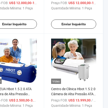
litação Câmera de
Hiperbárica Máquina de
 FOB:
/ Peça
Preço FOB:
US$ 12.000,00-12.800,00
US$ 12.000,00-12.800,00
nio 1.5 2.0 Câmara
Cama Hiperbárica Sentado
tidade Mínima:
1 Peça
Quantidade Mínima:
1 Peça
bárica de Oxigênio Atat
Hbot 2.0ATA
Enviar Inquérito
Enviar Inquérito
o
Vídeo
EUA Hbot 1.5 2.0 ATA
Centro de Clínica Hbot 1.5 2.0
a de Alta Pressão
Câmera de Alta Pressão ATA
or de Oxigênio
Gerador de Oxigênio
 FOB:
/ Peça
Preço FOB:
/ Peça
US$ 2.500,00-3.300,00
US$ 13.999,00
árico O2 Câmara de
Iperbárico O2 Câmara de
tidade Mínima:
1 Peça
Quantidade Mínima:
1 Peça