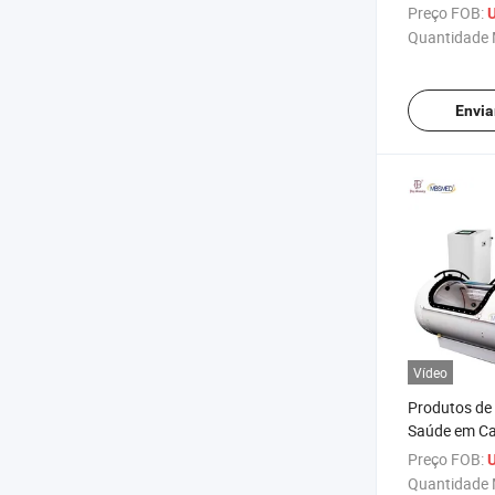
de oxigênio 
Preço FOB:
U
equipamento
Quantidade 
de acidente 
com tecnolo
Envia
Vídeo
Produtos de
Saúde em Ca
Condicionad
Preço FOB:
U
Oxigenoterap
Quantidade 