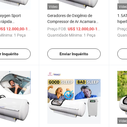
Vídeo
Víde
xygen Sport
Geradores de Oxigênio de
1.5A
 rápida
Compressor de Ar Acamara
hiper
 câmara 2.0ATA
Hiperbárica de Alumínio 3
SPA c
/ Peça
Preço FOB:
/ Peça
Preço
S$ 12.000,00-12.800,00
US$ 12.000,00-12.800,00
Preço da
Equipamento de Academia
recup
Mínima:
1 Peça
Quantidade Mínima:
1 Peça
Quan
Fitness Atalloy
de fi
r Inquérito
Enviar Inquérito
Víde