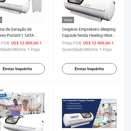
o
Vídeo
ma de Geração de
Oxigénio Empreiteiro Sleeping
nio Portátil 1.5ATA
Capsule ferida Healing Hbot
TA Equipamento de
Hard Shell hiperbárica
 FOB:
/ Peça
Preço FOB:
US$ 12.000,00-12.800,00
US$ 12.000,00-12.800,00
litação de Paralisia Hbot
Câmara 2.0 ATA
tidade Mínima:
1 Peça
Quantidade Mínima:
1 Peça
Cápsula Câmara
rbárica Hbot Câmara
Enviar Inquérito
Enviar Inquérito