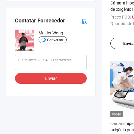
Câmara hiper
de oxigênio 
Câmara de o
Preço FOB:
U
Contatar Fornecedor
hiperbárico 
Quantidade 
Mr. Jet Wong
Conversar
Envia
Enviar
Vídeo
câmara hipe
oxigênio por