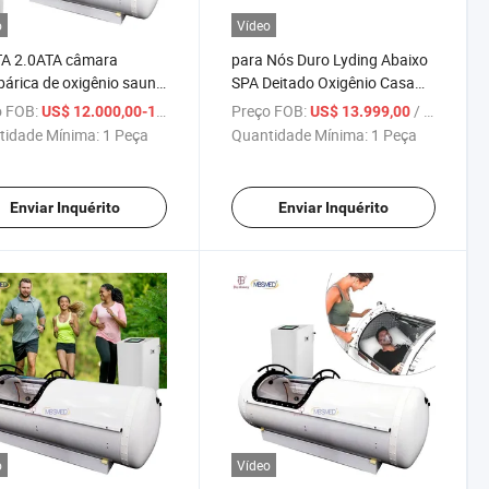
o
Vídeo
TA 2.0ATA câmara
para Nós Duro Lyding Abaixo
bárica de oxigênio sauna
SPA Deitado Oxigênio Casa
ápsula esportiva
Hbot Oxigênio Dormindo
 FOB:
/ Peça
Preço FOB:
/ Peça
US$ 12.000,00-12.800,00
US$ 13.999,00
eração rápida máquina
Chamb
tidade Mínima:
1 Peça
Quantidade Mínima:
1 Peça
sioterapia preço
Enviar Inquérito
Enviar Inquérito
o
Vídeo