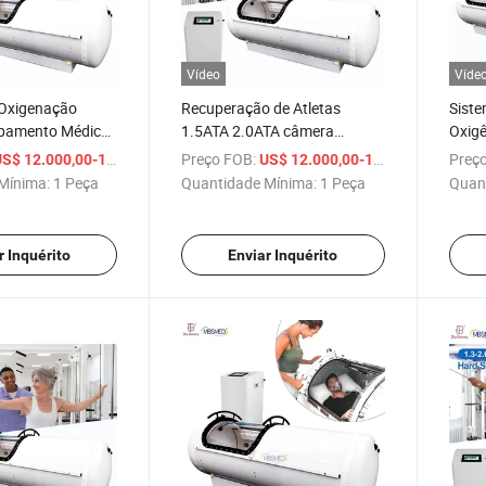
Vídeo
Víde
Oxigenação
Recuperação de Atletas
Siste
uipamento Médico
1.5ATA 2.0ATA câmera
Oxigê
sia Câmara
Hiperbárica Oxigênio Portátil
2.0A
/ Peça
Preço FOB:
/ Peça
Preço
S$ 12.000,00-12.800,00
US$ 12.000,00-12.800,00
Hbot 3.0ATA à
Câmara Dura Hbot 2
Reabi
Mínima:
1 Peça
Quantidade Mínima:
1 Peça
Quan
Equipamento de Fitness ATA
SPA 
Hipe
Dura
r Inquérito
Enviar Inquérito