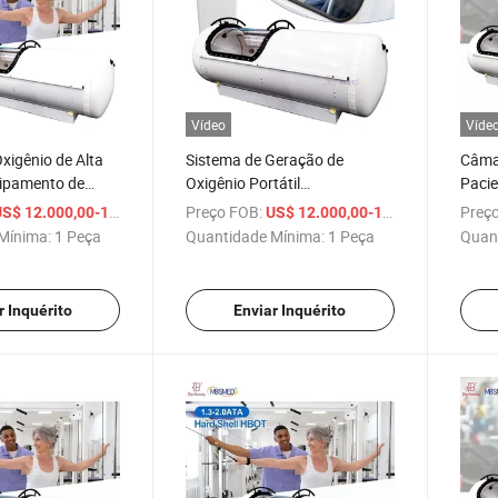
Vídeo
Víde
xigênio de Alta
Sistema de Geração de
Câmar
ipamento de
Oxigênio Portátil
Pacie
 Gerador de
Equipamento de Reabilitação
Conce
/ Peça
Preço FOB:
/ Peça
Preço
S$ 12.000,00-12.800,00
US$ 12.000,00-12.800,00
mara Hiperbárica
de Acidente Vascular Cerebral
2.0A
Mínima:
1 Peça
Quantidade Mínima:
1 Peça
Quan
0 ATA
Cama de Cápsula de Oxigênio
Câmara Hiperbárica de Casco
Rígido
r Inquérito
Enviar Inquérito